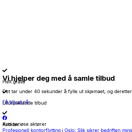
Vi hjelper deg med å samle tilbud
Helt gratis
Det tar under 40 sekunder å fylle ut skjemaet, og deretter
Få tilbud nå
Uforpliktende tilbud
Kun seriøse aktører
Artikler
Profesjonell kontorflytting i Oslo: Slik sikrer bedriften min