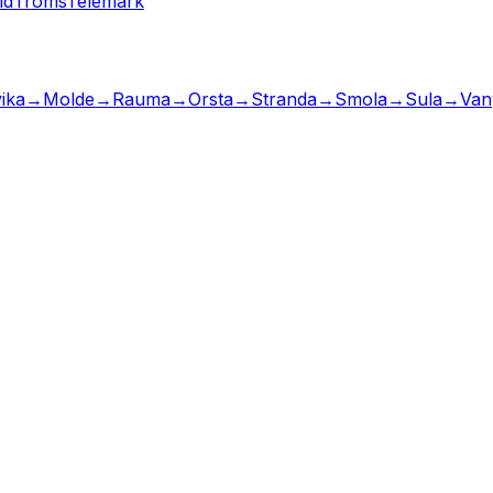
ld
Troms
Telemark
ika
→
Molde
→
Rauma
→
Orsta
→
Stranda
→
Smola
→
Sula
→
Van