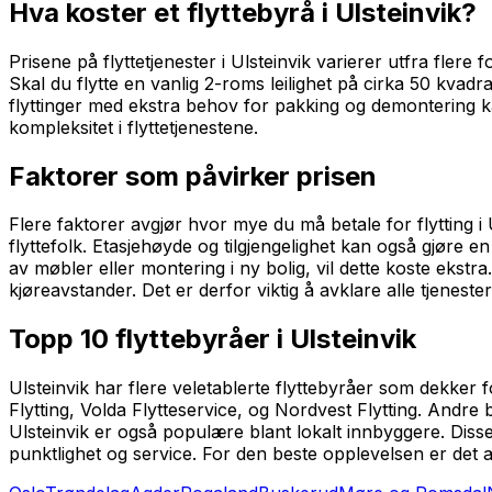
Hva koster et flyttebyrå i Ulsteinvik?
Prisene på flyttetjenester i Ulsteinvik varierer utfra flere 
Skal du flytte en vanlig 2-roms leilighet på cirka 50 kva
flyttinger med ekstra behov for pakking og demontering k
kompleksitet i flyttetjenestene.
Faktorer som påvirker prisen
Flere faktorer avgjør hvor mye du må betale for flytting i 
flyttefolk. Etasjehøyde og tilgjengelighet kan også gjøre en
av møbler eller montering i ny bolig, vil dette koste eks
kjøreavstander. Det er derfor viktig å avklare alle tjenester
Topp 10 flyttebyråer i Ulsteinvik
Ulsteinvik har flere veletablerte flyttebyråer som dekker
Flytting, Volda Flytteservice, og Nordvest Flytting. Andre
Ulsteinvik er også populære blant lokalt innbyggere. Disse
punktlighet og service. For den beste opplevelsen er det a