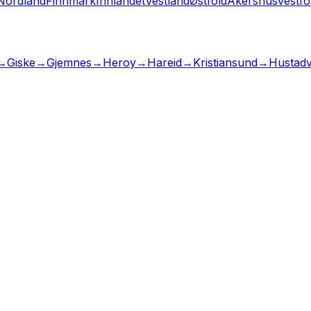
Nordland
Finnmark
Innlandet
Vestland
Østfold
Akershus
Vestfo
→
Giske
→
Gjemnes
→
Heroy
→
Hareid
→
Kristiansund
→
Hustadv