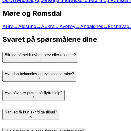
Oslo
Trøndelag
Agder
Rogaland
Buskerud
Møre og Romsdal
Møre og Romsdal
Aure
→
Alesund
→
Aukra
→
Averoy
→
Andalsnes
→
Fosnavag
Svaret på spørsmålene dine
Blir jeg påmeldt nyhetsbrev eller reklame?
Hvordan behandles opplysningene mine?
Hva påvirker prisen på flyttehjelp?
Kan jeg få kun skriftlige tilbud?