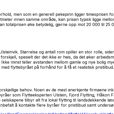
forhold, men som en generell pekepinn ligger timesprisen for e
dratmeter innen samme område, kan prisen typisk ligge mello
an totalprisen øke betydelig, gjerne opp mot 20 000 til 25
Ulsteinvik. Størrelse og antall rom spiller en stor rolle, si
 forskjell, spesielt der det ikke er heis, da det øker arbeids
tra. Ikke minst teller avstanden mellom gamle og nye bolig 
 med flyttebyrået på forhånd for å få et realistisk pristilbud.
 forskjellige behov. Noen av de mest anerkjente firmaene in
 byråer som Flytteeksperten Ulstein, Fjord Flytting, Håkon 
 selskapene tilbyr alt fra lokal flytting til landsdekkende 
nbefalt å kontakte flere byråer for pristilbud samt undersø