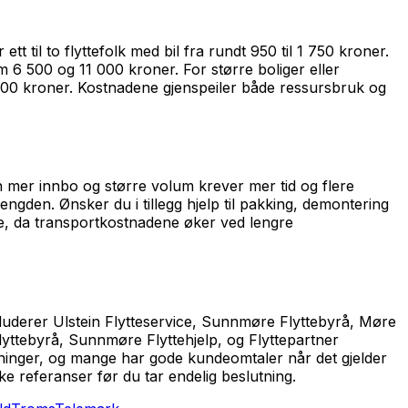
tt til to flyttefolk med bil fra rundt 950 til 1 750 kroner.
m 6 500 og 11 000 kroner. For større boliger eller
 000 kroner. Kostnadene gjenspeiler både ressursbruk og
den mer innbo og større volum krever mer tid og flere
mengden. Ønsker du i tillegg hjelp til pakking, demontering
mye, da transportkostnadene øker ved lengre
kluderer Ulstein Flytteservice, Sunnmøre Flyttebyrå, Møre
Flyttebyrå, Sunnmøre Flyttehjelp, og Flyttepartner
løsninger, og mange har gode kundeomtaler når det gjelder
ke referanser før du tar endelig beslutning.