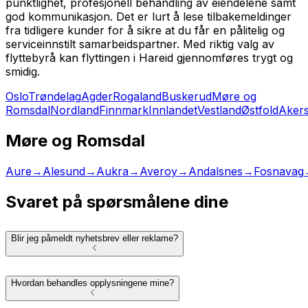
punktlighet, profesjonell behandling av eiendelene samt
god kommunikasjon. Det er lurt å lese tilbakemeldinger
fra tidligere kunder for å sikre at du får en pålitelig og
serviceinnstilt samarbeidspartner. Med riktig valg av
flyttebyrå kan flyttingen i Hareid gjennomføres trygt og
smidig.
Oslo
Trøndelag
Agder
Rogaland
Buskerud
Møre og
Romsdal
Nordland
Finnmark
Innlandet
Vestland
Østfold
Aker
Møre og Romsdal
Aure
→
Alesund
→
Aukra
→
Averoy
→
Andalsnes
→
Fosnavag
Svaret på spørsmålene dine
Blir jeg påmeldt nyhetsbrev eller reklame?
Hvordan behandles opplysningene mine?