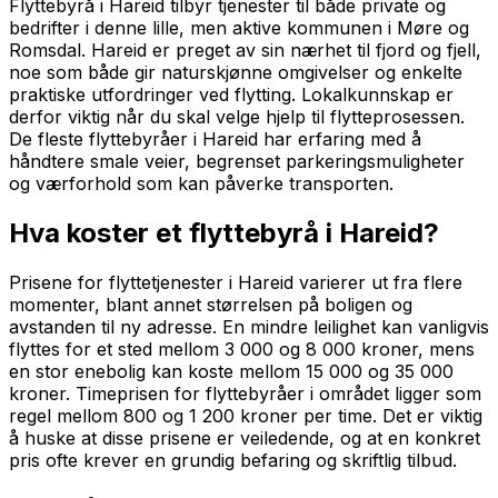
Flyttebyrå i Hareid tilbyr tjenester til både private og
bedrifter i denne lille, men aktive kommunen i Møre og
Romsdal. Hareid er preget av sin nærhet til fjord og fjell,
noe som både gir naturskjønne omgivelser og enkelte
praktiske utfordringer ved flytting. Lokalkunnskap er
derfor viktig når du skal velge hjelp til flytteprosessen.
De fleste flyttebyråer i Hareid har erfaring med å
håndtere smale veier, begrenset parkeringsmuligheter
og værforhold som kan påverke transporten.
Hva koster et flyttebyrå i Hareid?
Prisene for flyttetjenester i Hareid varierer ut fra flere
momenter, blant annet størrelsen på boligen og
avstanden til ny adresse. En mindre leilighet kan vanligvis
flyttes for et sted mellom 3 000 og 8 000 kroner, mens
en stor enebolig kan koste mellom 15 000 og 35 000
kroner. Timeprisen for flyttebyråer i området ligger som
regel mellom 800 og 1 200 kroner per time. Det er viktig
å huske at disse prisene er veiledende, og at en konkret
pris ofte krever en grundig befaring og skriftlig tilbud.