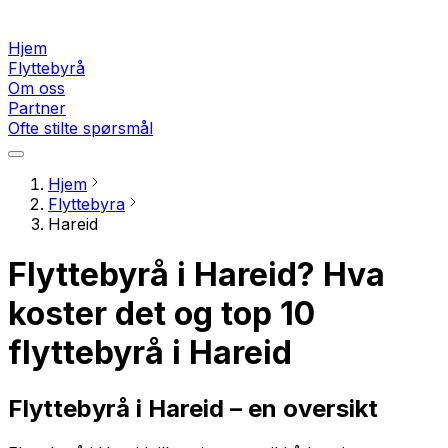
Hjem
Flyttebyrå
Om oss
Partner
Ofte stilte spørsmål
Hjem
Flyttebyra
Hareid
Flyttebyrå i Hareid? Hva
koster det og top 10
flyttebyrå i Hareid
Flyttebyrå i Hareid – en oversikt