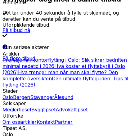
Helt gratis
Det tar under 40 sekunder å fylle ut skjemaet, og
deretter kan du vente på tilbud
Uforpliktende tilbud
Få tilbud nå
Kun seriøse aktører
Artikler
Få flere tilbud
Profesjonell kontorflytting i Oslo: Slik sikrer bedriften
minimal nedetid i 2026
Hva koster et flyttebyrå i Oslo
(2026)
Hva trenger man når man skal flytte? Den
komplette oversikten
Den ultimate flytteguiden: Tips til
flytting (2026)
Steder
Oslo
Bergen
Stavanger
Ålesund
Selskaper
Meglertipset
Byggtipset
Advokattipset
Utforske
Om oss
artikler
Kontakt
Partner
Tipset AS
,
Oslo