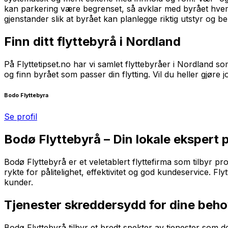
kan parkering være begrenset, så avklar med byrået hvem 
gjenstander slik at byrået kan planlegge riktig utstyr og 
Finn ditt flyttebyrå i Nordland
På Flyttetipset.no har vi samlet flyttebyråer i Nordland so
og finn byrået som passer din flytting. Vil du heller gjøre
Bodo Flyttebyra
Se profil
Bodø Flyttebyrå – Din lokale ekspert p
Bodø Flyttebyrå er et veletablert flyttefirma som tilbyr pr
rykte for pålitelighet, effektivitet og god kundeservice. F
kunder.
Tjenester skreddersydd for dine beh
Bodø Flyttebyrå tilbyr et bredt spekter av tjenester som d