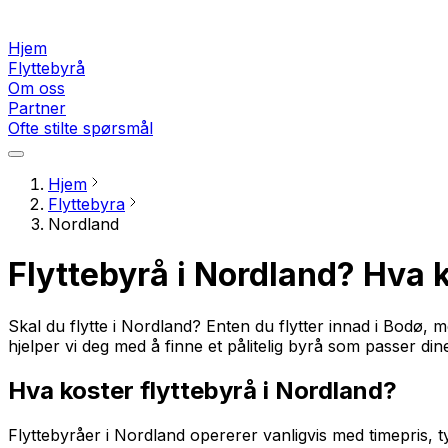
Hjem
Flyttebyrå
Om oss
Partner
Ofte stilte spørsmål
Hjem
Flyttebyra
Nordland
Flyttebyrå i Nordland? Hva k
Skal du flytte i Nordland? Enten du flytter innad i Bodø, m
hjelper vi deg med å finne et pålitelig byrå som passer dine
Hva koster flyttebyrå i Nordland?
Flyttebyråer i Nordland opererer vanligvis med timepris, ty