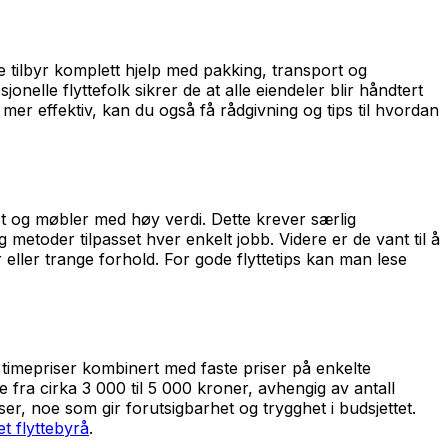
 De tilbyr komplett hjelp med pakking, transport og
nelle flyttefolk sikrer de at alle eiendeler blir håndtert
er effektiv, kan du også få rådgivning og tips til hvordan
st og møbler med høy verdi. Dette krever særlig
etoder tilpasset hver enkelt jobb. Videre er de vant til å
 eller trange forhold. For gode flyttetips kan man lese
imepriser kombinert med faste priser på enkelte
te fra cirka 3 000 til 5 000 kroner, avhengig av antall
er, noe som gir forutsigbarhet og trygghet i budsjettet.
t flyttebyrå
.