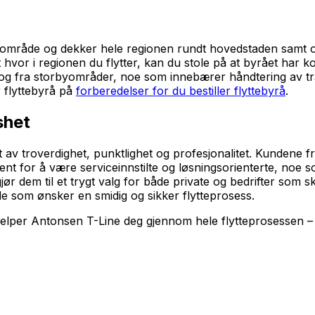
fisk område og dekker hele regionen rundt hovedstaden samt
t hvor i regionen du flytter, kan du stole på at byrået har 
il og fra storbyområder, noe som innebærer håndtering av tra
r flyttebyrå på
forberedelser for du bestiller flyttebyrå
.
shet
 troverdighet, punktlighet og profesjonalitet. Kundene fre
r kjent for å være serviceinnstilte og løsningsorienterte, n
 dem til et trygt valg for både private og bedrifter som skal 
e som ønsker en smidig og sikker flytteprosess.
per Antonsen T-Line deg gjennom hele flytteprosessen – fra 