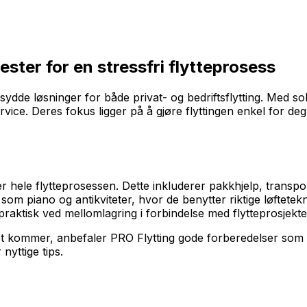
ester for en stressfri flytteprosess
sydde løsninger for både privat- og bedriftsflytting. Med sol
ervice. Deres fokus ligger på å gjøre flyttingen enkel for d
ker hele flytteprosessen. Dette inkluderer pakkhjelp, trans
 som piano og antikviteter, hvor de benytter riktige løftetek
raktisk ved mellomlagring i forbindelse med flytteprosjekte
t kommer, anbefaler PRO Flytting gode forberedelser som k
 nyttige tips.