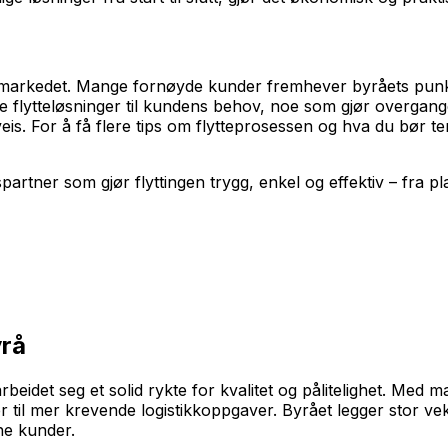
markedet. Mange fornøyde kunder fremhever byråets punktli
passe flytteløsninger til kundens behov, noe som gjør overgan
eis. For å få flere tips om flytteprosessen og hva du bør 
ner som gjør flyttingen trygg, enkel og effektiv – fra planle
yrå
beidet seg et solid rykte for kvalitet og pålitelighet. Med 
ger til mer krevende logistikkoppgaver. Byrået legger stor v
ne kunder.