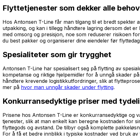
Flyttetjenester som dekker alle behov
Hos Antonsen T-Line får man tilgang til et bredt spekter av
utpakking, og kan i tillegg håndtere lagring dersom det er 
med omsorg og presisjon, noe som reduserer risikoen for s
du best pakker og organiserer dine eiendeler før flyttedag
Spesialiteter som gir trygghet
Antonsen T-Line har spesialisert seg på flytting av spesi
kompetanse og riktige hjelpemidler for å unngå skader på 
håndtere krevende logistikkutfordringer, slik at flyttepros
mer på
hvor man unngår skader under flytting
.
Konkurransedyktige priser med tydeli
Prisene hos Antonsen T-Line er konkurransedyktige og væ
tjenester, slik at man enkelt kan beregne kostnaden for sin 
flyttegods og avstand. De tilbyr også komplette pakkeløsni
For å få et bedre innblikk i typiske kostnader ved bruk av