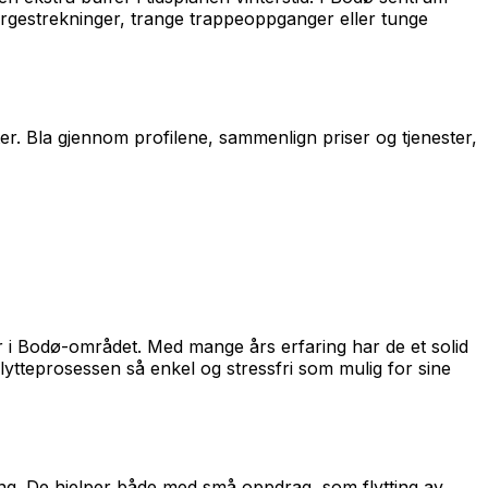
ergestrekninger, trange trappeoppganger eller tunge
fter. Bla gjennom profilene, sammenlign priser og tjenester,
fter i Bodø-området. Med mange års erfaring har de et solid
flytteprosessen så enkel og stressfri som mulig for sine
king. De hjelper både med små oppdrag, som flytting av