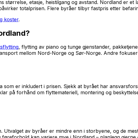
 størrelse, etasje, heistilgang og avstand. Nordland er et 
irker totalprisen. Flere byråer tilbyr fastpris etter befari
ng koster
.
Nordland?
sflytting
, flytting av piano og tunge gjenstander, pakketjene
transport mellom Nord-Norge og Sør-Norge. Andre fokusere
a som er inkludert i prisen. Sjekk at byrået har ansvarsfors
klar på forhånd om flyttemateriell, montering og beskyttelse
rveien. Utvalget av byråer er mindre enn i storbyene, og de m
øreforhold kan variere mye i Nordland – planlegg gjerne en