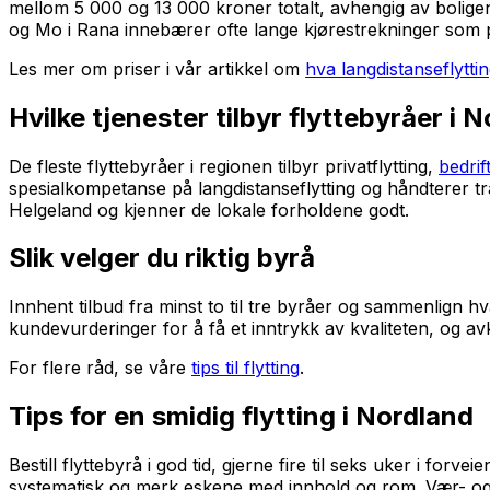
mellom 5 000 og 13 000 kroner totalt, avhengig av boligens
og Mo i Rana innebærer ofte lange kjørestrekninger som påv
Les mer om priser i vår artikkel om
hva langdistanseflytti
Hvilke tjenester tilbyr flyttebyråer i 
De fleste flyttebyråer i regionen tilbyr privatflytting,
bedrift
spesialkompetanse på langdistanseflytting og håndterer 
Helgeland og kjenner de lokale forholdene godt.
Slik velger du riktig byrå
Innhent tilbud fra minst to til tre byråer og sammenlign hv
kundevurderinger for å få et inntrykk av kvaliteten, og av
For flere råd, se våre
tips til flytting
.
Tips for en smidig flytting i Nordland
Bestill flyttebyrå i god tid, gjerne fire til seks uker i fo
systematisk og merk eskene med innhold og rom. Vær- og f