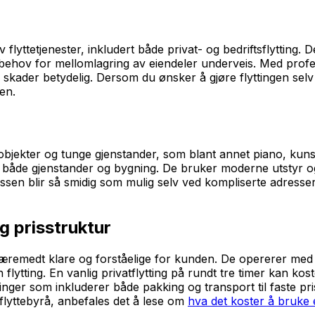
 flyttetjenester, inkludert både privat- og bedriftsflytting.
behov for mellomlagring av eiendeler underveis. Med profesjo
kader betydelig. Dersom du ønsker å gjøre flyttingen selv m
en.
alobjekter og tunge gjenstander, som blant annet piano, kun
både gjenstander og bygning. De bruker moderne utstyr og m
essen blir så smidig som mulig selv ved kompliserte adresser
g prisstruktur
remedt klare og forståelige for kunden. De opererer med t
flytting. En vanlig privatflytting på rundt tre timer kan kos
nger som inkluderer både pakking og transport til faste pris
 flyttebyrå, anbefales det å lese om
hva det koster å bruke e