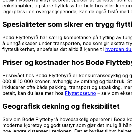
enkeltmøbler, og store flyttelass for hele hus eller kontorer
lagerplass i en overgangsperiode, kan de også bistå med
Spesialiteter som sikrer en trygg flytt
Bodø Flyttebyrå har særlig kompetanse på flytting av tung
å unngå skader under transporten, noe som gir ekstra try
flyttesikkerhet, anbefales det alltid å kjenne til
hvordan du 
Priser og kostnader hos Bodø Flytteb
Prisnivået hos Bodø Flyttebyrå er konkurransedyktig og gjen
000 til 10 000 kroner, avhengig av omfang og tidsbruk. Størr
inkluderer ofte både pakking, transport og utpakking, men d
betalt, kan du lese mer hos
Flyttetipset.no
– selv om eksem
Geografisk dekning og fleksibilitet
Selv om Bodø Flyttebyrå hovedsakelig opererer i Bodø ko
moderne kjøretøy og godt utstyr som gjør det mulig å håndt
noe lengre distanser i regionen. Det at byrået tilbyr helhet