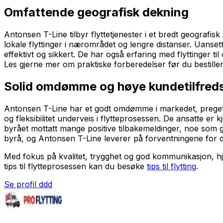
Omfattende geografisk dekning
Antonsen T-Line tilbyr flyttetjenester i et bredt geogra
lokale flyttinger i nærområdet og lengre distanser. Uanset
effektivt og sikkert. De har også erfaring med flyttinger t
Les gjerne mer om praktiske forberedelser før du bestille
Solid omdømme og høye kundetilfred
Antonsen T-Line har et godt omdømme i markedet, preget av
og fleksibilitet underveis i flytteprosessen. De ansatte e
byrået mottatt mange positive tilbakemeldinger, noe som gjør
byrå, og Antonsen T-Line leverer på forventningene for d
Med fokus på kvalitet, trygghet og god kommunikasjon, hjel
tips til flytteprosessen kan du besøke
tips til flytting
.
Se profil ddd