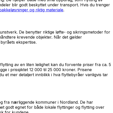
iendeler blir godt beskyttet under transport. Hvis du trenger
pakkeløsninger og riktig materiale
.
nstverk. De benytter riktige løfte- og sikringsmetoder for
håndtere krevende objekter. Når det gjelder
 byråets ekspertise.
tting av en liten leilighet kan du forvente priser fra ca. 5
ge i prissjiktet 12 000 til 25 000 kroner. Prisene
 et mer detaljert innblikk i hva flyttebyråer vanligvis tar
 og fra nærliggende kommuner i Nordland. De har
t godt egnet for både lokale flyttinger og flytting over
tisk for kundene.