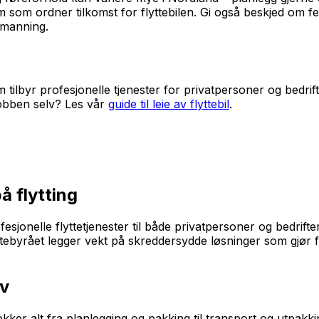
som ordner tilkomst for flyttebilen. Gi også beskjed om f
bemanning.
m tilbyr profesjonelle tjenester for privatpersoner og bedri
 jobben selv? Les vår
guide til leie av flyttebil
.
å flytting
ofesjonelle flyttetjenester til både privatpersoner og bedri
lyttebyrået legger vekt på skreddersydde løsninger som gjør 
ov
ekker alt fra planlegging og pakking til transport og utpak