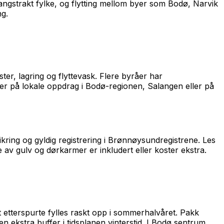
langstrakt fylke, og flytting mellom byer som Bodø, Narvik
ng.
ster, lagring og flyttevask. Flere byråer har
r på lokale oppdrag i Bodø-regionen, Salangen eller på
ikring og gyldig registrering i Brønnøysundregistrene. Les
 av gulv og dørkarmer er inkludert eller koster ekstra.
est etterspurte fylles raskt opp i sommerhalvåret. Pakk
 ekstra buffer i tidsplanen vinterstid. I Bodø sentrum