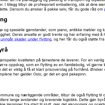
. I tillegg tilbyr de profesjonell emballering, slik at dine e
 dette. Dersom du ønsker å pakke selv, får du gode råd om
ing
e og spesielle gjenstander, som piano, antikke møbler og ku
gghet. Deres ansatte er godt trente og har erfaring med å 
unngår skader under flytting
, og her får du også støtte fra
yrå
speiler kvaliteten på tjenestene de leverer. For en vanlig fly
e oppdrag, som en flytting av en familiebolig, vil gjerne lig
et er viktig å få et klart prisoverslag på forhånd. Ønsker du
plene her gjelder Oslo, gir det en god pekepinn.
mmune og nærliggende områder, tilbyr de også flytting til
ere lange avstander og krevende logistikk. Dette gjør byråe
lige løsninger fra start til slutt, gjør det økonomisk og prak