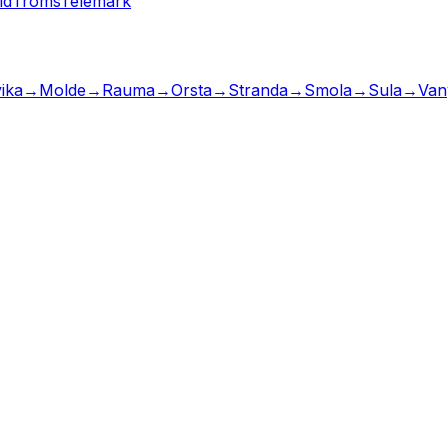
ld
Troms
Telemark
ika
→
Molde
→
Rauma
→
Orsta
→
Stranda
→
Smola
→
Sula
→
Van