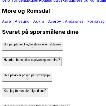
Oslo
Trøndelag
Agder
Rogaland
Buskerud
Møre og Romsdal
Møre og Romsdal
Aure
→
Alesund
→
Aukra
→
Averoy
→
Andalsnes
→
Fosnavag
Svaret på spørsmålene dine
Blir jeg påmeldt nyhetsbrev eller reklame?
Hvordan behandles opplysningene mine?
Hva påvirker prisen på flyttehjelp?
Kan jeg få kun skriftlige tilbud?