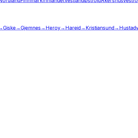
Nordland
Finnmark
Innlandet
Vestland
Østfold
Akershus
Vestfo
→
Giske
→
Gjemnes
→
Heroy
→
Hareid
→
Kristiansund
→
Hustadv