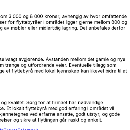
 mellom 3 000 og 8 000 kroner, avhengig av hvor omfattende
iser for flyttebyråer i området ligger gjerne mellom 800 og
 av møbler eller midlertidig lagring. Det anbefales derfor
er selvsagt avgjørende. Avstanden mellom det gamle og nye
m trange og utfordrende veier. Eventuelle tillegg som
e et flyttebyrå med lokal kjennskap kan likevel bidra til at
s og kvalitet. Sørg for at firmaet har nødvendige
e. Et lokalt flyttebyrå med god erfaring i området vil
 kjennetegnes ved erfarne ansatte, godt utstyr, og gode
er og sikre at flyttingen går raskt og enkelt.