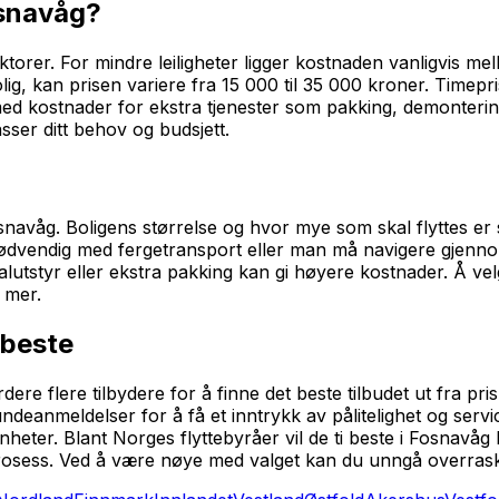
osnavåg?
faktorer. For mindre leiligheter ligger kostnaden vanligvis
lig, kan prisen variere fra 15 000 til 35 000 kroner. Timepr
med kostnader for ekstra tjenester som pakking, demontering
sser ditt behov og budsjett.
 Fosnavåg. Boligens størrelse og hvor mye som skal flyttes 
i nødvendig med fergetransport eller man må navigere gjenno
lutstyr eller ekstra pakking kan gi høyere kostnader. Å velg
 mer.
 beste
ere flere tilbydere for å finne det beste tilbudet ut fra pri
deanmeldelser for å få et inntrykk av pålitelighet og servic
nheter. Blant Norges flyttebyråer vil de ti beste i Fosnavåg
rosess. Ved å være nøye med valget kan du unngå overraskels