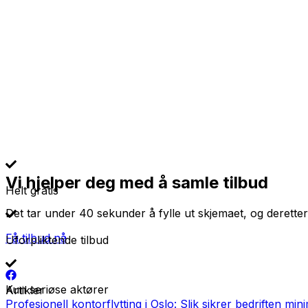
Vi hjelper deg med å samle tilbud
Helt gratis
Det tar under 40 sekunder å fylle ut skjemaet, og deretter
Få tilbud nå
Uforpliktende tilbud
Kun seriøse aktører
Artikler
Profesjonell kontorflytting i Oslo: Slik sikrer bedriften min