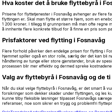
Hva koster det å bruke flyttebyrå i F
Prisene for flyttetjenester i Fosnavåg avhenger av flere 
flyttingen er. Skal man flytte et større hjem, som en enebo
1 200 kroner. I tillegg til grunnprisen må man ofte regne 
å innhente flere konkrete tilbud for å finne en pris som pa
Prisfaktorer ved flytting i Fosnavåg
Flere forhold påvirker den endelige prisen for flytting i
hjemmet spiller også en stor rolle, særlig der det kan bl
håndtering av tunge eller store gjenstander, bruk av spesia
prosessen blir mer effektiv og dermed spreke kostnadene
Valg av flyttebyrå i Fosnavåg og de ti
Når du skal velge flyttebyrå i Fosnavåg, er det smart å vurd
forsikringer som dekker skader under flyttingen, og les kun
kunne tilby fleksible løsninger tilpasset Fosnavågs særege
referanser, noe som sikrer en trygg og problemfri flyttep