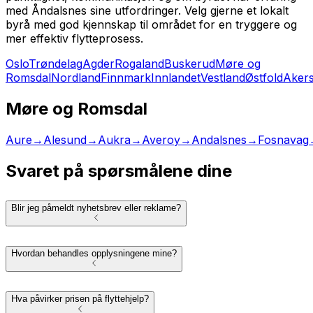
med Åndalsnes sine utfordringer. Velg gjerne et lokalt
byrå med god kjennskap til området for en tryggere og
mer effektiv flytteprosess.
Oslo
Trøndelag
Agder
Rogaland
Buskerud
Møre og
Romsdal
Nordland
Finnmark
Innlandet
Vestland
Østfold
Aker
Møre og Romsdal
Aure
→
Alesund
→
Aukra
→
Averoy
→
Andalsnes
→
Fosnavag
Svaret på spørsmålene dine
Blir jeg påmeldt nyhetsbrev eller reklame?
Hvordan behandles opplysningene mine?
Hva påvirker prisen på flyttehjelp?