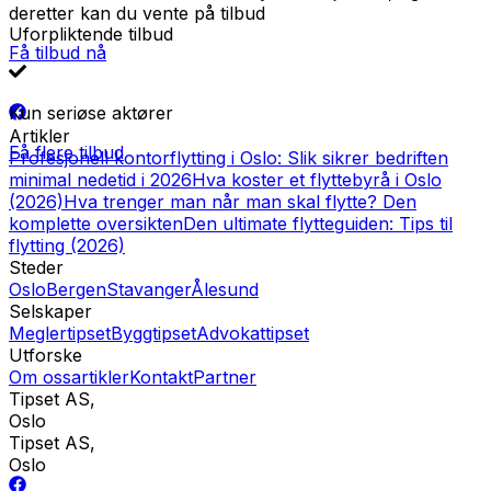
deretter kan du vente på tilbud
Uforpliktende tilbud
Få tilbud nå
Kun seriøse aktører
Artikler
Få flere tilbud
Profesjonell kontorflytting i Oslo: Slik sikrer bedriften
minimal nedetid i 2026
Hva koster et flyttebyrå i Oslo
(2026)
Hva trenger man når man skal flytte? Den
komplette oversikten
Den ultimate flytteguiden: Tips til
flytting (2026)
Steder
Oslo
Bergen
Stavanger
Ålesund
Selskaper
Meglertipset
Byggtipset
Advokattipset
Utforske
Om oss
artikler
Kontakt
Partner
Tipset AS
,
Oslo
Tipset AS
,
Oslo