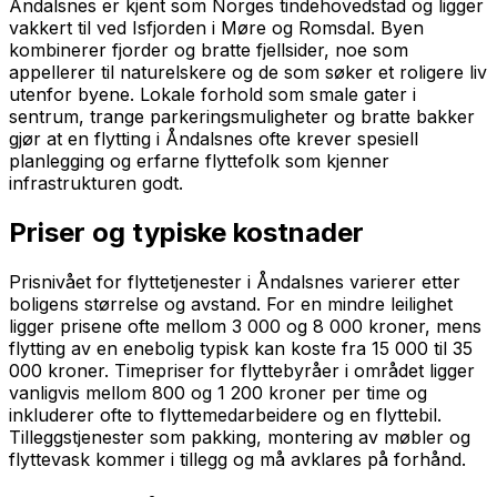
Åndalsnes er kjent som Norges tindehovedstad og ligger
vakkert til ved Isfjorden i Møre og Romsdal. Byen
kombinerer fjorder og bratte fjellsider, noe som
appellerer til naturelskere og de som søker et roligere liv
utenfor byene. Lokale forhold som smale gater i
sentrum, trange parkeringsmuligheter og bratte bakker
gjør at en flytting i Åndalsnes ofte krever spesiell
planlegging og erfarne flyttefolk som kjenner
infrastrukturen godt.
Priser og typiske kostnader
Prisnivået for flyttetjenester i Åndalsnes varierer etter
boligens størrelse og avstand. For en mindre leilighet
ligger prisene ofte mellom 3 000 og 8 000 kroner, mens
flytting av en enebolig typisk kan koste fra 15 000 til 35
000 kroner. Timepriser for flyttebyråer i området ligger
vanligvis mellom 800 og 1 200 kroner per time og
inkluderer ofte to flyttemedarbeidere og en flyttebil.
Tilleggstjenester som pakking, montering av møbler og
flyttevask kommer i tillegg og må avklares på forhånd.