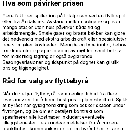
Hva som påvirker prisen
Flere faktorer spiller inn på totalprisen ved en flytting til
eller fra Åndalsnes. Avstand mellom boligene og hvor
mange etasjer uten heis påvirker både tid og
arbeidsmengde. Smale gater og bratte bakker kan gjøre
det nødvendig med ekstra arbeidskraft eller spesialutstyr,
noe som øker kostnaden. Mengde og type innbo, behov
for demontering og montering av møbler, samt behov
for midlertidig lagring er også avgjørende.
Sesongvariasjoner og tidspunkt på døgnet kan gi ulik
pris og tilgjengelighet.
Råd for valg av flyttebyrå
Når du velger flyttebyrå, sammenlign tilbud fra flere
leverandører for å finne best pris og tjenestetilbud. Sjekk
at byrået har gyldig forsikring som dekker skader under
flyttingen, og be om en detaljert kontrakt som
spesifiserer alle kostnader inkludert eventuelle
tilleggstjenester. Les kundeanmeldelser for å vurdere
punktlighet, kommunikasjon og om byrået har erfaring