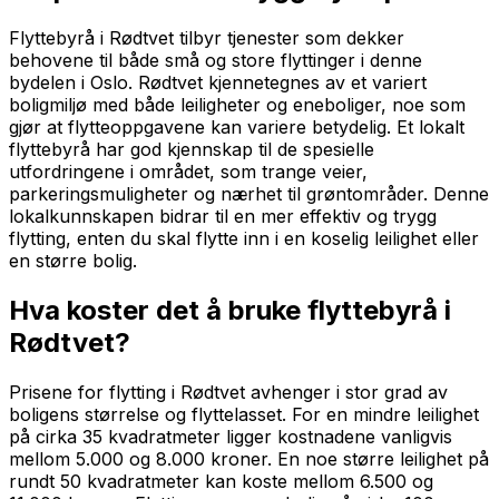
Flyttebyrå i Rødtvet tilbyr tjenester som dekker
behovene til både små og store flyttinger i denne
bydelen i Oslo. Rødtvet kjennetegnes av et variert
boligmiljø med både leiligheter og eneboliger, noe som
gjør at flytteoppgavene kan variere betydelig. Et lokalt
flyttebyrå har god kjennskap til de spesielle
utfordringene i området, som trange veier,
parkeringsmuligheter og nærhet til grøntområder. Denne
lokalkunnskapen bidrar til en mer effektiv og trygg
flytting, enten du skal flytte inn i en koselig leilighet eller
en større bolig.
Hva koster det å bruke flyttebyrå i
Rødtvet?
Prisene for flytting i Rødtvet avhenger i stor grad av
boligens størrelse og flyttelasset. For en mindre leilighet
på cirka 35 kvadratmeter ligger kostnadene vanligvis
mellom 5.000 og 8.000 kroner. En noe større leilighet på
rundt 50 kvadratmeter kan koste mellom 6.500 og