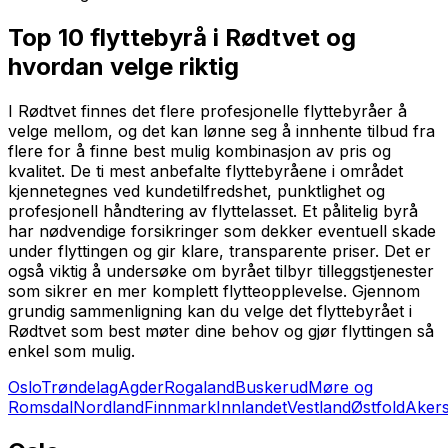
Top 10 flyttebyrå i Rødtvet og
hvordan velge riktig
I Rødtvet finnes det flere profesjonelle flyttebyråer å
velge mellom, og det kan lønne seg å innhente tilbud fra
flere for å finne best mulig kombinasjon av pris og
kvalitet. De ti mest anbefalte flyttebyråene i området
kjennetegnes ved kundetilfredshet, punktlighet og
profesjonell håndtering av flyttelasset. Et pålitelig byrå
har nødvendige forsikringer som dekker eventuell skade
under flyttingen og gir klare, transparente priser. Det er
også viktig å undersøke om byrået tilbyr tilleggstjenester
som sikrer en mer komplett flytteopplevelse. Gjennom
grundig sammenligning kan du velge det flyttebyrået i
Rødtvet som best møter dine behov og gjør flyttingen så
enkel som mulig.
Oslo
Trøndelag
Agder
Rogaland
Buskerud
Møre og
Romsdal
Nordland
Finnmark
Innlandet
Vestland
Østfold
Aker