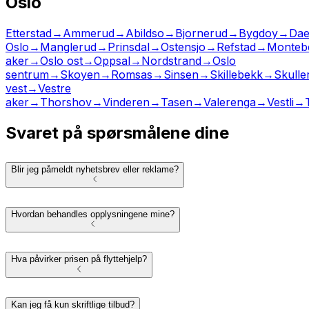
Oslo
Etterstad
→
Ammerud
→
Abildso
→
Bjornerud
→
Bygdoy
→
Dae
Oslo
→
Manglerud
→
Prinsdal
→
Ostensjo
→
Refstad
→
Montebe
aker
→
Oslo ost
→
Oppsal
→
Nordstrand
→
Oslo
sentrum
→
Skoyen
→
Romsas
→
Sinsen
→
Skillebekk
→
Skulle
vest
→
Vestre
aker
→
Thorshov
→
Vinderen
→
Tasen
→
Valerenga
→
Vestli
→
Svaret på spørsmålene dine
Blir jeg påmeldt nyhetsbrev eller reklame?
Hvordan behandles opplysningene mine?
Hva påvirker prisen på flyttehjelp?
Kan jeg få kun skriftlige tilbud?