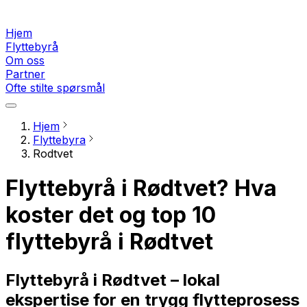
Hjem
Flyttebyrå
Om oss
Partner
Ofte stilte spørsmål
Hjem
Flyttebyra
Rodtvet
Flyttebyrå i Rødtvet? Hva
koster det og top 10
flyttebyrå i Rødtvet
Flyttebyrå i Rødtvet – lokal
ekspertise for en trygg flytteprosess