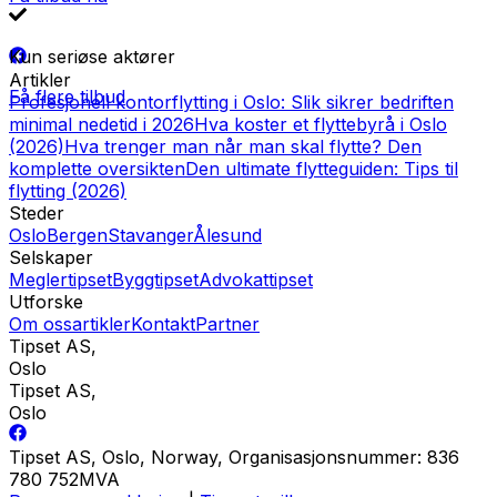
Kun seriøse aktører
Artikler
Få flere tilbud
Profesjonell kontorflytting i Oslo: Slik sikrer bedriften
minimal nedetid i 2026
Hva koster et flyttebyrå i Oslo
(2026)
Hva trenger man når man skal flytte? Den
komplette oversikten
Den ultimate flytteguiden: Tips til
flytting (2026)
Steder
Oslo
Bergen
Stavanger
Ålesund
Selskaper
Meglertipset
Byggtipset
Advokattipset
Utforske
Om oss
artikler
Kontakt
Partner
Tipset AS
,
Oslo
Tipset AS
,
Oslo
Tipset AS, Oslo, Norway, Organisasjonsnummer: 836
780 752MVA