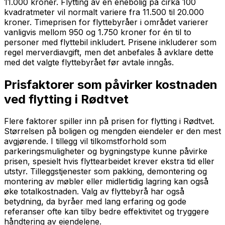
11.000 kroner. Flytting av en enebolig på cirka 100
kvadratmeter vil normalt variere fra 11.500 til 20.000
kroner. Timeprisen for flyttebyråer i området varierer
vanligvis mellom 950 og 1.750 kroner for én til to
personer med flyttebil inkludert. Prisene inkluderer som
regel merverdiavgift, men det anbefales å avklare dette
med det valgte flyttebyrået før avtale inngås.
Prisfaktorer som påvirker kostnaden
ved flytting i Rødtvet
Flere faktorer spiller inn på prisen for flytting i Rødtvet.
Størrelsen på boligen og mengden eiendeler er den mest
avgjørende. I tillegg vil tilkomstforhold som
parkeringsmuligheter og bygningstype kunne påvirke
prisen, spesielt hvis flyttearbeidet krever ekstra tid eller
utstyr. Tilleggstjenester som pakking, demontering og
montering av møbler eller midlertidig lagring kan også
øke totalkostnaden. Valg av flyttebyrå har også
betydning, da byråer med lang erfaring og gode
referanser ofte kan tilby bedre effektivitet og tryggere
håndtering av eiendelene.