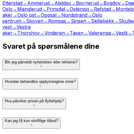
Etterstad
→
Ammerud
→
Abildso
→
Bjornerud
→
Bygdoy
→
Dae
Oslo
→
Manglerud
→
Prinsdal
→
Ostensjo
→
Refstad
→
Montebe
aker
→
Oslo ost
→
Oppsal
→
Nordstrand
→
Oslo
sentrum
→
Skoyen
→
Romsas
→
Sinsen
→
Skillebekk
→
Skulle
vest
→
Vestre
aker
→
Thorshov
→
Vinderen
→
Tasen
→
Valerenga
→
Vestli
→
Svaret på spørsmålene dine
Blir jeg påmeldt nyhetsbrev eller reklame?
Hvordan behandles opplysningene mine?
Hva påvirker prisen på flyttehjelp?
Kan jeg få kun skriftlige tilbud?