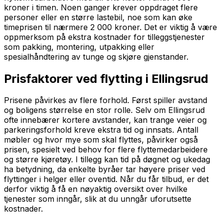
kroner i timen. Noen ganger krever oppdraget flere
personer eller en større lastebil, noe som kan øke
timeprisen til nærmere 2 000 kroner. Det er viktig å være
oppmerksom på ekstra kostnader for tilleggstjenester
som pakking, montering, utpakking eller
spesialhåndtering av tunge og skjøre gjenstander.
Prisfaktorer ved flytting i Ellingsrud
Prisene påvirkes av flere forhold. Først spiller avstand
og boligens størrelse en stor rolle. Selv om Ellingsrud
ofte innebærer kortere avstander, kan trange veier og
parkeringsforhold kreve ekstra tid og innsats. Antall
møbler og hvor mye som skal flyttes, påvirker også
prisen, spesielt ved behov for flere flyttemedarbeidere
og større kjøretøy. I tillegg kan tid på døgnet og ukedag
ha betydning, da enkelte byråer tar høyere priser ved
flyttinger i helger eller oventid. Når du får tilbud, er det
derfor viktig å få en nøyaktig oversikt over hvilke
tjenester som inngår, slik at du unngår uforutsette
kostnader.