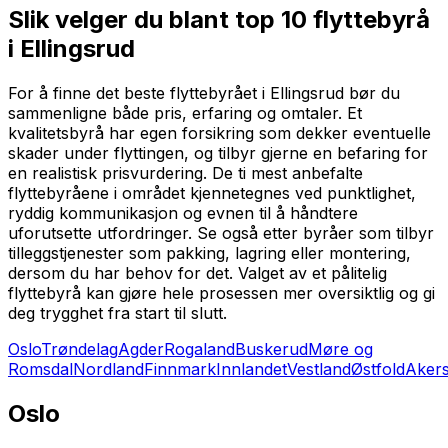
Slik velger du blant top 10 flyttebyrå
i Ellingsrud
For å finne det beste flyttebyrået i Ellingsrud bør du
sammenligne både pris, erfaring og omtaler. Et
kvalitetsbyrå har egen forsikring som dekker eventuelle
skader under flyttingen, og tilbyr gjerne en befaring for
en realistisk prisvurdering. De ti mest anbefalte
flyttebyråene i området kjennetegnes ved punktlighet,
ryddig kommunikasjon og evnen til å håndtere
uforutsette utfordringer. Se også etter byråer som tilbyr
tilleggstjenester som pakking, lagring eller montering,
dersom du har behov for det. Valget av et pålitelig
flyttebyrå kan gjøre hele prosessen mer oversiktlig og gi
deg trygghet fra start til slutt.
Oslo
Trøndelag
Agder
Rogaland
Buskerud
Møre og
Romsdal
Nordland
Finnmark
Innlandet
Vestland
Østfold
Aker
Oslo