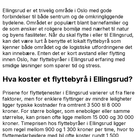
Ellingsrud er et trivelig område i Oslo med gode
forbindelser til både sentrum og de omkringliggende
bydelene. Området er populært blant barnefamilier og
de som ønsker et roligere bomiljø med nærhet til natur
og byens fasiliteter. Når du skal flytte i eller til Ellingsrud,
kan det være lurt å benytte et lokalt flyttebyrå som
kjenner både området og de logistiske utfordringene det
kan innebære. Enten det er kort avstand eller flytting
innen Oslo, har flyttebyråer i Ellingsrud erfaring med
smidige løsninger som sparer tid og stress.
Hva koster et flyttebyrå i Ellingsrud?
Prisene for flyttetjenester i Ellingsrud varierer ut fra flere
faktorer, men for enklere flyttinger av mindre leiligheter
ligger typiske kostnader fra omtrent 3 500 til 8 000
kroner. For større boliger, som eneboliger eller samme
størrelse, kan prisen ofte ligge mellom 15 000 og 30 000
kroner. Timeprisen hos flyttebyråer i Ellingsrud ligger
som regel mellom 900 og 1 300 kroner per time, hvor to
flyttemedarbeidere med bil ofte koster rundt 1 500