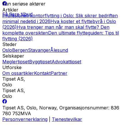
Kun seriøse aktører
Artikler
Få flere tilbud
Profesjonell kontorflytting i Oslo: Slik sikrer bedriften
minimal nedetid i 2026
Hva koster et flyttebyrå i Oslo
(2026)
Hva trenger man når man skal flytte? Den
komplette oversikten
Den ultimate flytteguiden: Tips til
flytting (2026)
Steder
Oslo
Bergen
Stavanger
Ålesund
Selskaper
Meglertipset
Byggtipset
Advokattipset
Utforske
Om oss
artikler
Kontakt
Partner
Tipset AS
,
Oslo
Tipset AS
,
Oslo
Tipset AS, Oslo, Norway, Organisasjonsnummer: 836
780 752MVA
Personvernerklaring
|
Tjenestevilkar