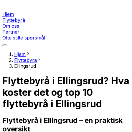
Hjem
Flyttebyrå
Om oss
Partner
Ofte stilte spørsmål
Hjem
Flyttebyra
Ellingsrud
Flyttebyrå i Ellingsrud? Hva
koster det og top 10
flyttebyrå i Ellingsrud
Flyttebyrå i Ellingsrud – en praktisk
oversikt