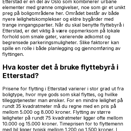
Etterstad er en del av Oslo som kombinerer urbane
elementer med grønne omgivelser, noe som gir et unikt
preg på boligområdene her. Området består av både
nyere leilighetskomplekser og eldre bygårder med
trange inngangspartier. Når du skal benytte flyttebyrå i
Etterstad, er det viktig å være oppmerksom på lokale
forhold som smale gater, varierende adkomst og
begrensede parkeringsmuligheter. Slike faktorer kan
spille en rolle i både planlegging og gjennomføring av
flyttingen.
Hva koster det å bruke flyttebyrå i
Etterstad?
Prisene for flytting i Etterstad varierer i stor grad ut fra
boligtype, hvor mye gods som skal flyttes, og hvilke
tilleggstjenester man ønsker. For en mindre leilighet på
rundt 35 kvadratmeter må du regne med en pris på
mellom 5.000 og 8.000 kroner. Flytting av større
leiligheter på rundt 75 kvadratmeter ligger ofte mellom
10.000 og 15.000 kroner. Timeprisen for to flyttemenn
med bil ligger typisk mellom 1.200 og 1.500 kroner. I