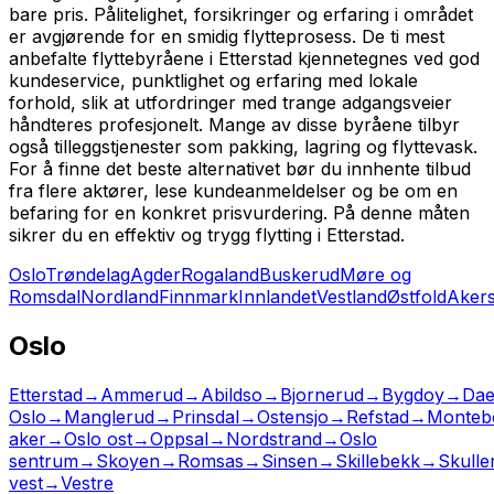
bare pris. Pålitelighet, forsikringer og erfaring i området
er avgjørende for en smidig flytteprosess. De ti mest
anbefalte flyttebyråene i Etterstad kjennetegnes ved god
kundeservice, punktlighet og erfaring med lokale
forhold, slik at utfordringer med trange adgangsveier
håndteres profesjonelt. Mange av disse byråene tilbyr
også tilleggstjenester som pakking, lagring og flyttevask.
For å finne det beste alternativet bør du innhente tilbud
fra flere aktører, lese kundeanmeldelser og be om en
befaring for en konkret prisvurdering. På denne måten
sikrer du en effektiv og trygg flytting i Etterstad.
Oslo
Trøndelag
Agder
Rogaland
Buskerud
Møre og
Romsdal
Nordland
Finnmark
Innlandet
Vestland
Østfold
Aker
Oslo
Etterstad
→
Ammerud
→
Abildso
→
Bjornerud
→
Bygdoy
→
Dae
Oslo
→
Manglerud
→
Prinsdal
→
Ostensjo
→
Refstad
→
Montebe
aker
→
Oslo ost
→
Oppsal
→
Nordstrand
→
Oslo
sentrum
→
Skoyen
→
Romsas
→
Sinsen
→
Skillebekk
→
Skulle
vest
→
Vestre