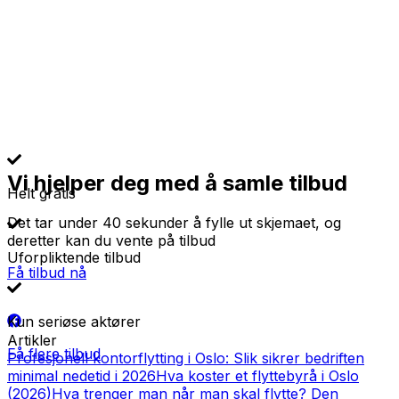
Vi hjelper deg med å samle tilbud
Helt gratis
Det tar under 40 sekunder å fylle ut skjemaet, og
deretter kan du vente på tilbud
Uforpliktende tilbud
Få tilbud nå
Kun seriøse aktører
Artikler
Få flere tilbud
Profesjonell kontorflytting i Oslo: Slik sikrer bedriften
minimal nedetid i 2026
Hva koster et flyttebyrå i Oslo
(2026)
Hva trenger man når man skal flytte? Den