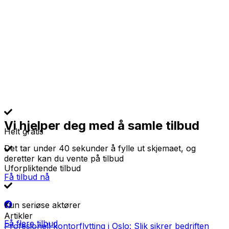
Vi hjelper deg med å samle tilbud
Helt gratis
Det tar under 40 sekunder å fylle ut skjemaet, og
deretter kan du vente på tilbud
Uforpliktende tilbud
Få tilbud nå
Kun seriøse aktører
Artikler
Få flere tilbud
Profesjonell kontorflytting i Oslo: Slik sikrer bedriften