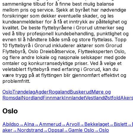
sammenligne tilbud for å finne best mulig balanse
mellom pris og service. Sjekk at byrået har nødvendige
forsikringer som dekker eventuelle skader, og les
kundeanmeldelser for å få et inntrykk av pålitelighet og
kvalitet. De beste flyttebyråene i Grorud utmerker seg
ved å tilby profesjonell kundebehandling, punktlighet og
evnen til å håndtere både små og store flyttelass. Topp
10 flyttebyrå i Grorud inkluderer aktører som Grorud
Flyttebyrå, Oslo Dreiebåtservice, Flytteeksperten Oslo,
og flere andre lokale og nasjonale selskaper med gode
omtaler og konkurransedyktige priser. Ved å velge et
veletablert flyttebyrå med erfaring i Grorud, kan du
være trygg på at flyttingen blir gjennomført effektivt og
problemfritt.
Oslo
Trøndelag
Agder
Rogaland
Buskerud
Møre og
Romsdal
Nordland
Finnmark
Innlandet
Vestland
Østfold
Aker
Oslo
Abildso
→
Alna
→
Ammerud
→
Arvoll
→
Bekkelaget
→
Bislett
→
aker
→
Nordstrand
→
Oppsal
→
Gamle Oslo
→
Oslo