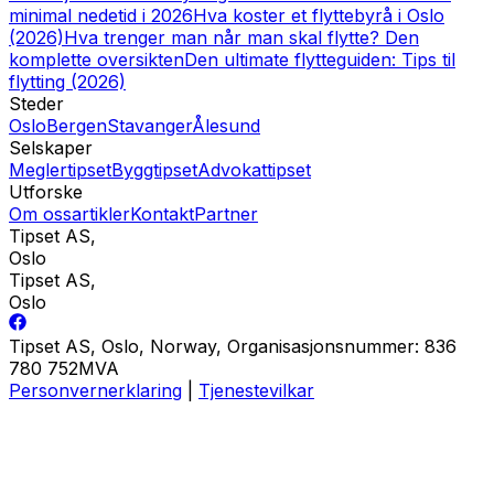
minimal nedetid i 2026
Hva koster et flyttebyrå i Oslo
(2026)
Hva trenger man når man skal flytte? Den
komplette oversikten
Den ultimate flytteguiden: Tips til
flytting (2026)
Steder
Oslo
Bergen
Stavanger
Ålesund
Selskaper
Meglertipset
Byggtipset
Advokattipset
Utforske
Om oss
artikler
Kontakt
Partner
Tipset AS
,
Oslo
Tipset AS
,
Oslo
Tipset AS, Oslo, Norway, Organisasjonsnummer: 836
780 752MVA
Personvernerklaring
|
Tjenestevilkar