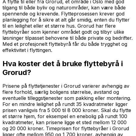
Å flytte til eller fra Grorud, et område i Oslo med god
tilgang til både byliv og naturområder, kan være både
spennende og krevende. Flytteprosessen krever god
planlegging for å sikre at alt går smidig, enten du flytter
til en leilighet eller et større hus. Grorud har flere
flyttebyråer som kjenner området godt og tilbyr ulike
løsninger tilpasset behovene til både private og bedrifter.
Med et profesjonelt flyttebyrå får du både trygghet og
effektivitet i flyttingen.
Hva koster det å bruke flyttebyrå i
Grorud?
Prisene på flyttetjenester i Grorud varierer avhengig av
flere forhold, særlig boligens størrelse, avstand og
eventuelle tilleggstjenester som pakking eller montering.
For en mindre leilighet på rundt 35 kvadratmeter ligger
prisen vanligvis fra 5 000 til 8 000 kroner. Skal du flytte
et større hjem, for eksempel en enebolig på rundt 100
kvadratmeter, kan prisene ligge et sted mellom 12 000
og 20 000 kroner. Timeprisen for flyttebyråer i Grorud
ligger ofte mellom 950 og 1 700 kroner, avhengig av