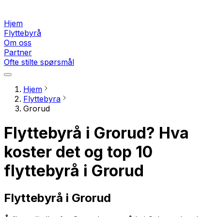
Hjem
Flyttebyrå
Om oss
Partner
Ofte stilte spørsmål
Hjem
Flyttebyra
Grorud
Flyttebyrå i Grorud? Hva
koster det og top 10
flyttebyrå i Grorud
Flyttebyrå i Grorud