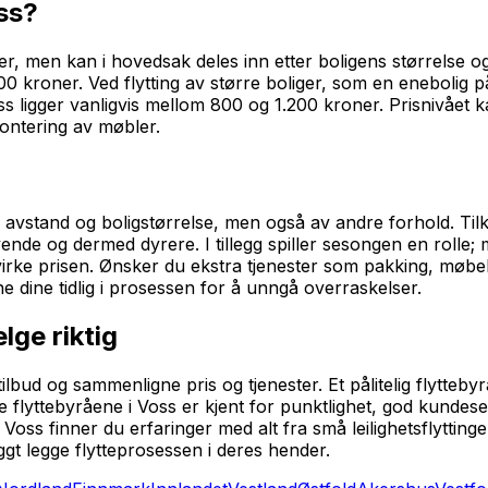
oss?
orer, men kan i hovedsak deles inn etter boligens størrelse og
 kroner. Ved flytting av større boliger, som en enebolig på
oss ligger vanligvis mellom 800 og 1.200 kroner. Prisnivået 
montering av møbler.
v avstand og boligstørrelse, men også av andre forhold. Til
evende og dermed dyrere. I tillegg spiller sesongen en rolle;
e prisen. Ønsker du ekstra tjenester som pakking, møbelm
e dine tidlig i prosessen for å unngå overraskelser.
lge riktig
 tilbud og sammenligne pris og tjenester. Et pålitelig flytt
 flyttebyråene i Voss er kjent for punktlighet, god kundeser
oss finner du erfaringer med alt fra små leilighetsflyttinger
gt legge flytteprosessen i deres hender.