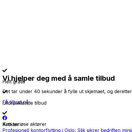
Vi hjelper deg med å samle tilbud
Helt gratis
Det tar under 40 sekunder å fylle ut skjemaet, og deretter
Få tilbud nå
Uforpliktende tilbud
Kun seriøse aktører
Artikler
Profesjonell kontorflytting i Oslo: Slik sikrer bedriften min