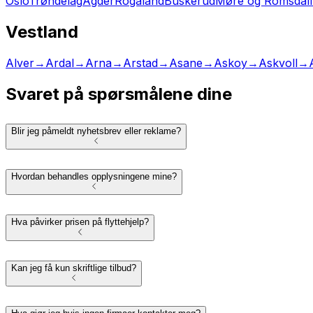
Oslo
Trøndelag
Agder
Rogaland
Buskerud
Møre og Romsdal
Vestland
Alver
→
Ardal
→
Arna
→
Arstad
→
Asane
→
Askoy
→
Askvoll
→
Svaret på spørsmålene dine
Blir jeg påmeldt nyhetsbrev eller reklame?
Hvordan behandles opplysningene mine?
Hva påvirker prisen på flyttehjelp?
Kan jeg få kun skriftlige tilbud?