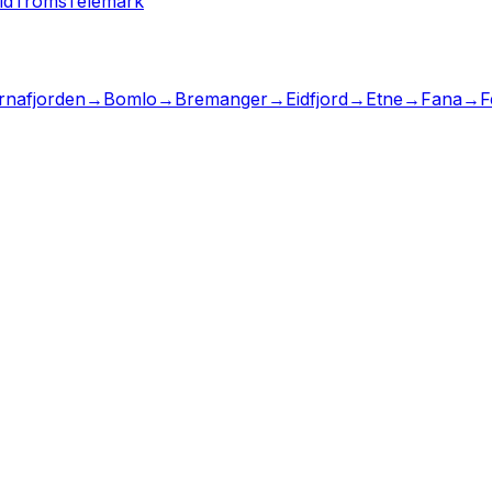
ld
Troms
Telemark
rnafjorden
→
Bomlo
→
Bremanger
→
Eidfjord
→
Etne
→
Fana
→
F