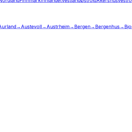
Nordland
Finnmark
Innlandet
Vestland
Østfold
Akershus
Vestfo
Aurland
→
Austevoll
→
Austrheim
→
Bergen
→
Bergenhus
→
Bjo