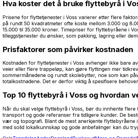
Hva koster det å bruke flyttebyrå i V
Prisene for flyttetjenester i Voss varierer etter flere fakt
på rundt 50 kvadratmeter ofte koste mellom 3.000 og 8.000
15.000 til 35.000 kroner. Timepriser for flyttebyråene i V
tilleggstjenester du ønsker, som pakking, lagring eller de
Prisfaktorer som påvirker kostnaden
Kostnaden for flyttetjenester i Voss avhenger ikke bare a
veier eller flere trappeløp, kan gjøre flyttingen mer tidkr
sommermånedene og rundt skolebytter, noe som kan påvirk
totalkostnadene. Det er derfor viktig å spesifisere behoven
Top 10 flyttebyrå i Voss og hvordan ve
Når du skal velge flyttebyrå i Voss, bør du innhente flere
transport og gode referanser fra tidligere kunder. De beste
vær og topografi. Blant de mest anerkjente flyttebyråene i V
med solid lokalkunnskap og gode anbefalinger kan du tryg