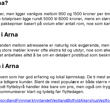
na?
torer, men ligger vanligvis mellom 900 og 1500 kroner per ti
n totalprisen ligge rundt 5000 til 8000 kroner, mens en stø
e pakkepriser basert på volum eller antall rom, noe som ka
 i Arna
Avstanden mellom adresseene er naturlig nok avgjørende, men
store møbler krever ofte ekstra tid og utstyr, noe som øker 
t anbefales alltid å be om en detaljert pristilbud som besk
 i Arna
 hvem som har god erfaring og lokal kjennskap. De ti mest anb
ra tidligere kunder. Blant de mest populære er både større 
odt flyttebyrå handler ikke bare om pris, men også om trygg
kommuniserer klart og tydelig før flyttedagen.
Nordland
Finnmark
Innlandet
Vestland
Østfold
Akershus
Vestfo