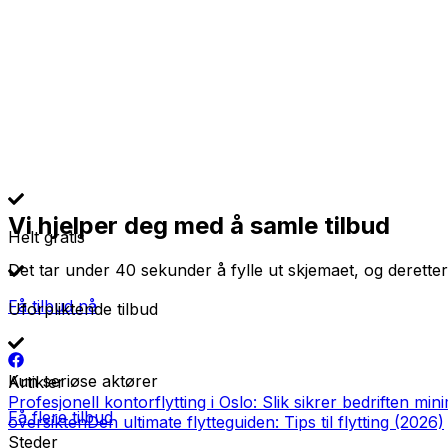
Vi hjelper deg med å samle tilbud
Helt gratis
Det tar under 40 sekunder å fylle ut skjemaet, og deretter
Få tilbud nå
Uforpliktende tilbud
Kun seriøse aktører
Artikler
Profesjonell kontorflytting i Oslo: Slik sikrer bedriften min
Få flere tilbud
oversikten
Den ultimate flytteguiden: Tips til flytting (2026)
Steder