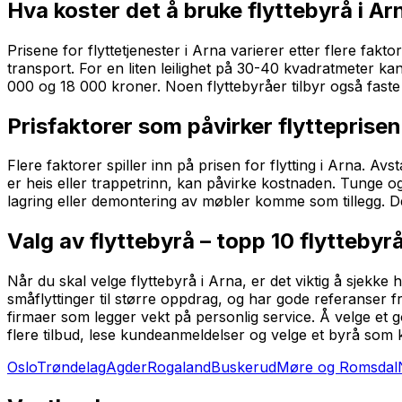
Hva koster det å bruke flyttebyrå i Ar
Prisene for flyttetjenester i Arna varierer etter flere fak
transport. For en liten leilighet på 30-40 kvadratmeter ka
000 og 18 000 kroner. Noen flyttebyråer tilbyr også fast
Prisfaktorer som påvirker flytteprisen
Flere faktorer spiller inn på prisen for flytting i Arna. 
er heis eller trappetrinn, kan påvirke kostnaden. Tunge og 
lagring eller demontering av møbler komme som tillegg. De
Valg av flyttebyrå – topp 10 flyttebyrå
Når du skal velge flyttebyrå i Arna, er det viktig å sjekke
småflyttinger til større oppdrag, og har gode referanser f
firmaer som legger vekt på personlig service. Å velge et g
flere tilbud, lese kundeanmeldelser og velge et byrå som 
Oslo
Trøndelag
Agder
Rogaland
Buskerud
Møre og Romsdal