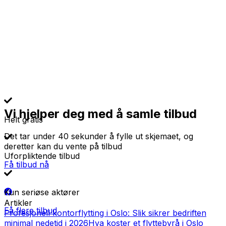
Vi hjelper deg med å samle tilbud
Helt gratis
Det tar under 40 sekunder å fylle ut skjemaet, og
deretter kan du vente på tilbud
Uforpliktende tilbud
Få tilbud nå
Kun seriøse aktører
Artikler
Få flere tilbud
Profesjonell kontorflytting i Oslo: Slik sikrer bedriften
minimal nedetid i 2026
Hva koster et flyttebyrå i Oslo