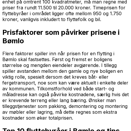
enhet på omtrent 100 kvadratmeter, må man regne med
priser fra rundt 11.500 til 20.000 kroner. Timeprisen for
flyttebyråer i området ligger ofte mellom 950 og 1.750
kroner, vanligvis inkludert to flyttefolk og bil.
Prisfaktorer som påvirker prisene i
Bømlo
Flere faktorer spiller inn når prisen for en flytting i
Bømlo skal fastsettes. Først og fremst er boligens
størrelse og mengden eiendeler avgjørende. I tillegg
spiller avstanden mellom den gamle og nye boligen en
viktig rolle, spesielt dersom det kreves båt- eller
fergetransport, noe som kan være aktuelt i enkelte deler
av kommunen. Tilkomstforhold ved både start- og
måladresse kan også påvirke kostnadene, særlig hvis det
er krevende terreng eller lang bæring. Ønsker man
tilleggstjenester som pakking, demontering og montering
av møbler eller lagring, må dette regnes som ekstra
kostnader som øker totalprisen.
Top 10 flyttebyråer i Bømlo og tips