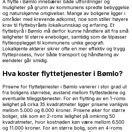
Å flytte i Bømlo innebærer både utfordringer og
muligheter på grunn av kommunens spredte bebyggelse
og naturskjønne omgivelser. Mange av boligene ligger i
områder med krevende adkomst, noe som stiller høyere
krav til flyttebyråets lokalkunnskap og erfaring. Et
flyttebyrå i Bømlo må derfor kunne håndtere alt fra små
leiligheter til større eneboliger, samtidig som de tilpasser
flytteopplegget til kommunens unike geografi.
Lokalkjente aktører sikrer ofte en mer effektiv og trygg
flytteprosess, hvor både transport og håndtering av
eiendeler går smidig.
Hva koster flyttetjenester i Bømlo?
Prisene for flyttetjenester i Bømlo varierer i stor grad ut
fra boligens størrelse, avstand mellom flyttestedene og
eventuelle tilleggstjenester. For en flytting av en 1-roms
leilighet på cirka 35 kvadratmeter ligger prisene vanligvis
mellom 5.000 og 8.000 kroner. Prisene øker for større
boliger, slik som en 2-roms leilighet på omkring 50
kvadratmeter, hvor kostnaden kan være mellom 6.500
og 11.000 kroner. For en større bolig, som en 4-roms