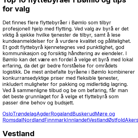
for valg
Det finnes flere flyttebyråer i Bømlo som tilbyr
profesjonell hjelp med flytting. Ved valg av byrå er det
viktig å sjekke hvilke tjenester de tilbyr, samt å lese
kundeanmeldelser for å vurdere kvalitet og pålitelighet.
Et godt flyttebyrå kjennetegnes ved punktlighet, god
kommunikasjon og forsiktig håndtering av eiendeler. I
Bømlo kan det være en fordel å velge et byrå med lokal
erfaring, da det gir bedre forståelse for områdets
logistikk. De mest anbefalte byråene i Bømlo kombinerer
konkurransedyktige priser med fleksible tjenester,
inkludert muligheter for pakking og midlertidig lagring.
Ved å sammenligne tilbud og be om befaring, får man
det beste grunnlaget for å velge et flyttebyrå som
passer dine behov og budsjett.
Oslo
Trøndelag
Agder
Rogaland
Buskerud
Møre og
Romsdal
Nordland
Finnmark
Innlandet
Vestland
Østfold
Aker
Vestland