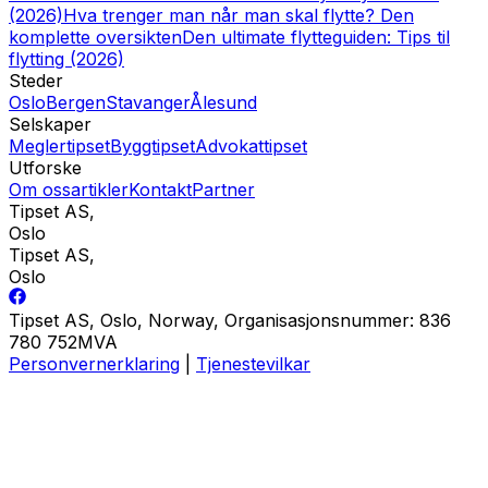
(2026)
Hva trenger man når man skal flytte? Den
komplette oversikten
Den ultimate flytteguiden: Tips til
flytting (2026)
Steder
Oslo
Bergen
Stavanger
Ålesund
Selskaper
Meglertipset
Byggtipset
Advokattipset
Utforske
Om oss
artikler
Kontakt
Partner
Tipset AS
,
Oslo
Tipset AS
,
Oslo
Tipset AS, Oslo, Norway, Organisasjonsnummer: 836
780 752MVA
Personvernerklaring
|
Tjenestevilkar