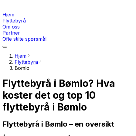
Hjem
Flyttebyrå
Om oss
Partner
Ofte stilte spørsmål
Hjem
Flyttebyra
Bomlo
Flyttebyrå i Bømlo? Hva
koster det og top 10
flyttebyrå i Bømlo
Flyttebyrå i Bømlo – en oversikt