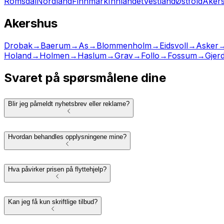
Romsdal
Nordland
Finnmark
Innlandet
Vestland
Østfold
Aker
Akershus
Drobak
→
Baerum
→
As
→
Blommenholm
→
Eidsvoll
→
Asker
Holand
→
Holmen
→
Haslum
→
Grav
→
Follo
→
Fossum
→
Gjer
Svaret på spørsmålene dine
Blir jeg påmeldt nyhetsbrev eller reklame?
Hvordan behandles opplysningene mine?
Hva påvirker prisen på flyttehjelp?
Kan jeg få kun skriftlige tilbud?