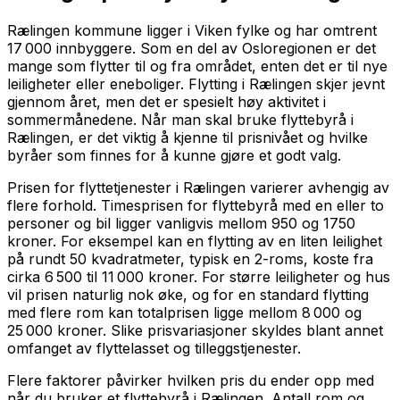
Rælingen kommune ligger i Viken fylke og har omtrent
17 000 innbyggere. Som en del av Osloregionen er det
mange som flytter til og fra området, enten det er til nye
leiligheter eller eneboliger. Flytting i Rælingen skjer jevnt
gjennom året, men det er spesielt høy aktivitet i
sommermånedene. Når man skal bruke flyttebyrå i
Rælingen, er det viktig å kjenne til prisnivået og hvilke
byråer som finnes for å kunne gjøre et godt valg.
Prisen for flyttetjenester i Rælingen varierer avhengig av
flere forhold. Timesprisen for flyttebyrå med en eller to
personer og bil ligger vanligvis mellom 950 og 1750
kroner. For eksempel kan en flytting av en liten leilighet
på rundt 50 kvadratmeter, typisk en 2-roms, koste fra
cirka 6 500 til 11 000 kroner. For større leiligheter og hus
vil prisen naturlig nok øke, og for en standard flytting
med flere rom kan totalprisen ligge mellom 8 000 og
25 000 kroner. Slike prisvariasjoner skyldes blant annet
omfanget av flyttelasset og tilleggstjenester.
Flere faktorer påvirker hvilken pris du ender opp med
når du bruker et flyttebyrå i Rælingen. Antall rom og