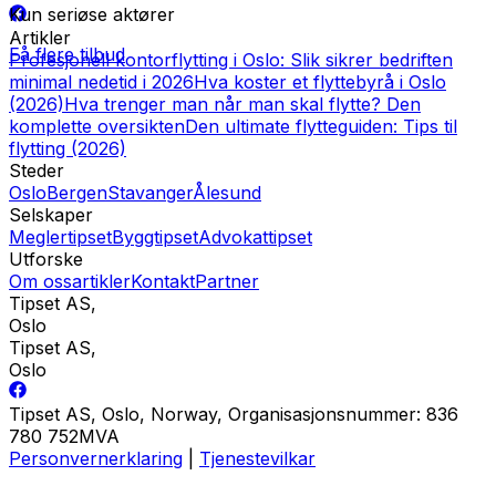
Kun seriøse aktører
Artikler
Få flere tilbud
Profesjonell kontorflytting i Oslo: Slik sikrer bedriften
minimal nedetid i 2026
Hva koster et flyttebyrå i Oslo
(2026)
Hva trenger man når man skal flytte? Den
komplette oversikten
Den ultimate flytteguiden: Tips til
flytting (2026)
Steder
Oslo
Bergen
Stavanger
Ålesund
Selskaper
Meglertipset
Byggtipset
Advokattipset
Utforske
Om oss
artikler
Kontakt
Partner
Tipset AS
,
Oslo
Tipset AS
,
Oslo
Tipset AS, Oslo, Norway, Organisasjonsnummer: 836
780 752MVA
Personvernerklaring
|
Tjenestevilkar