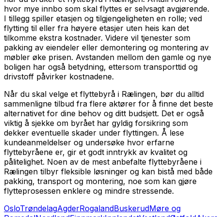
hvor mye innbo som skal flyttes er selvsagt avgjørende.
I tillegg spiller etasjen og tilgjengeligheten en rolle; ved
flytting til eller fra høyere etasjer uten heis kan det
tilkomme ekstra kostnader. Videre vil tjenester som
pakking av eiendeler eller demontering og montering av
møbler øke prisen. Avstanden mellom den gamle og nye
boligen har også betydning, ettersom transporttid og
drivstoff påvirker kostnadene.
Når du skal velge et flyttebyrå i Rælingen, bør du alltid
sammenligne tilbud fra flere aktører for å finne det beste
alternativet for dine behov og ditt budsjett. Det er også
viktig å sjekke om byrået har gyldig forsikring som
dekker eventuelle skader under flyttingen. Å lese
kundeanmeldelser og undersøke hvor erfarne
flyttebyråene er, gir et godt inntrykk av kvalitet og
pålitelighet. Noen av de mest anbefalte flyttebyråene i
Rælingen tilbyr fleksible løsninger og kan bistå med både
pakking, transport og montering, noe som kan gjøre
flytteprosessen enklere og mindre stressende.
Oslo
Trøndelag
Agder
Rogaland
Buskerud
Møre og