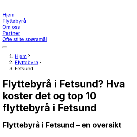
Hjem
Flyttebyrå
Om oss
Partner
Ofte stilte spørsmål
Hjem
Flyttebyra
Fetsund
Flyttebyrå i Fetsund? Hva
koster det og top 10
flyttebyrå i Fetsund
Flyttebyrå i Fetsund – en oversikt