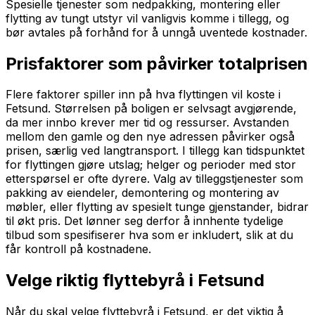
Spesielle tjenester som nedpakking, montering eller
flytting av tungt utstyr vil vanligvis komme i tillegg, og
bør avtales på forhånd for å unngå uventede kostnader.
Prisfaktorer som påvirker totalprisen
Flere faktorer spiller inn på hva flyttingen vil koste i
Fetsund. Størrelsen på boligen er selvsagt avgjørende,
da mer innbo krever mer tid og ressurser. Avstanden
mellom den gamle og den nye adressen påvirker også
prisen, særlig ved langtransport. I tillegg kan tidspunktet
for flyttingen gjøre utslag; helger og perioder med stor
etterspørsel er ofte dyrere. Valg av tilleggstjenester som
pakking av eiendeler, demontering og montering av
møbler, eller flytting av spesielt tunge gjenstander, bidrar
til økt pris. Det lønner seg derfor å innhente tydelige
tilbud som spesifiserer hva som er inkludert, slik at du
får kontroll på kostnadene.
Velge riktig flyttebyrå i Fetsund
Når du skal velge flyttebyrå i Fetsund, er det viktig å