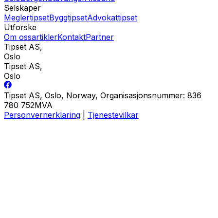
Selskaper
Meglertipset
Byggtipset
Advokattipset
Utforske
Om oss
artikler
Kontakt
Partner
Tipset AS
,
Oslo
Tipset AS
,
Oslo
Tipset AS, Oslo, Norway, Organisasjonsnummer: 836
780 752MVA
Personvernerklaring
|
Tjenestevilkar