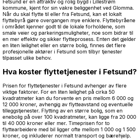
Fetsund er en attraktiv og rolig bygd i Lillestrøm
kommune, kjent for sin vakre beliggenhet ved Glomma.
Når du skal flytte til eller fra Fetsund, kan et lokalt
flyttebyrå gjøre overgangen mye enklere. Flyttebyråene
i området kjenner godt til de lokale forholdene, som
smale veier og parkeringsmuligheter, noe som bidrar til
en mer effektiv og sikker flytteprosess. Enten det gjelder
en liten leilighet eller en større bolig, finnes det flere
profesjonelle aktører i Fetsund som tilbyr tjenester
tilpasset ulike behov.
Hva koster flyttetjenester i Fetsund?
Prisen for flyttetjenester i Fetsund avhenger av flere
viktige faktorer. For en liten leilighet på cirka 50
kvadratmeter kan du forvente en pris mellom 6 000 og
12 000 kroner, avhengig av flytteavstand og eventuelle
tilleggstjenester. Flytting av en større bolig, som en
enebolig på over 100 kvadratmeter, kan ligge fra 20 000
til 40 000 kroner eller mer. Timeprisen for to
flyttearbeidere med bil ligger ofte mellom 1 000 og 1 500
kroner, og inkluderer normalt transport og bærehjelp.