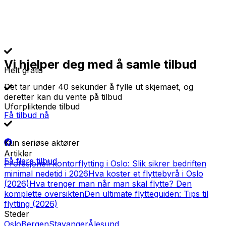
Vi hjelper deg med å samle tilbud
Helt gratis
Det tar under 40 sekunder å fylle ut skjemaet, og
deretter kan du vente på tilbud
Uforpliktende tilbud
Få tilbud nå
Kun seriøse aktører
Artikler
Få flere tilbud
Profesjonell kontorflytting i Oslo: Slik sikrer bedriften
minimal nedetid i 2026
Hva koster et flyttebyrå i Oslo
(2026)
Hva trenger man når man skal flytte? Den
komplette oversikten
Den ultimate flytteguiden: Tips til
flytting (2026)
Steder
Oslo
Bergen
Stavanger
Ålesund