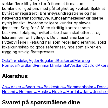
sjekke flere tilbydere for å finne et firma som
kombinerer god pris med pålitelighet og kvalitet. Sjekk at
byrået er registrert i Brønnøysundregistrene og har
nødvendig transportløyve. Kundeanmeldelser gir gjerne
nyttig innsikt i hvordan tidligere kunder opplevde
tjenesten. Sørg for å få en skriftlig kontrakt som
beskriver totalpris, hvilket arbeid som skal utføres, og
tidsrammen for flyttingen. De ti mest anerkjente
flyttebyråene i Fetsund har som regel lang erfaring, solid
lokalkunnskap og gode referanser, noe som sikrer en
trygg og smidig flytteprosess.
Oslo
Trøndelag
Agder
Rogaland
Buskerud
Møre og
Romsdal
Nordland
Finnmark
Innlandet
Vestland
Østfold
Aker
Akershus
As
→
Asker
→
Baerum
→
Bekkestua
→
Blommenholm
→
Donsk
Holand
→
Holmen
→
Hosle
→
Hovik
→
Hurdal
→
Jar
→
Jesshei
Svaret på spørsmålene dine