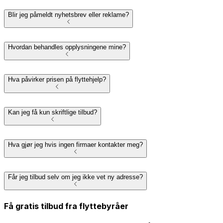
Blir jeg påmeldt nyhetsbrev eller reklame?
Hvordan behandles opplysningene mine?
Hva påvirker prisen på flyttehjelp?
Kan jeg få kun skriftlige tilbud?
Hva gjør jeg hvis ingen firmaer kontakter meg?
Får jeg tilbud selv om jeg ikke vet ny adresse?
Få gratis tilbud fra flyttebyråer