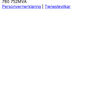
780 752MVA
Personvernerklaring
|
Tjenestevilkar