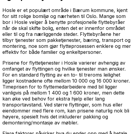
Hosle er et populært område i Bærum kommune, kjent
for sitt rolige bomiljø og nærheten til Oslo. Mange som
bor i Hosle velger å benytte profesjonelle flyttebyråer
når de skal skifte bolig, enten det er innenfor området
eller til og fra nærliggende steder. Flyttebyråene her
tilbyr tjenester som pakketjenester, bæring, transport og
montering, noe som gjør flytteprosessen enklere og mer
effektiv for både familier og enkeltpersoner.
Prisene for flyttetjenester i Hosle varierer avhengig av
omfanget av flyttingen og hvilke tjenester man ønsker.
For en standard flytting av en to- til treroms leilighet
ligger kostnadene ofte mellom 10 000 og 16 000 kroner.
Timeprisen for to flyttemedarbeidere med bil ligger
vanligvis på mellom 1 400 og 1 600 kroner, men dette
kan øke ved behov for ekstra hjelp eller lang
transportavstand. Ved større flyttinger, som hus eller
eiendommer med flere rom, kan prisene naturlig nok bli
høyere, spesielt hvis det inkluderer pakking og
demontering/montasje av møbler.
Flere faktorer påvirker hva du ender opp med å betale