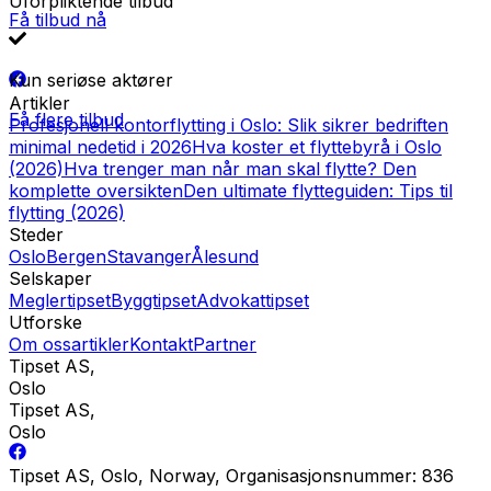
Uforpliktende tilbud
Få tilbud nå
Kun seriøse aktører
Artikler
Få flere tilbud
Profesjonell kontorflytting i Oslo: Slik sikrer bedriften
minimal nedetid i 2026
Hva koster et flyttebyrå i Oslo
(2026)
Hva trenger man når man skal flytte? Den
komplette oversikten
Den ultimate flytteguiden: Tips til
flytting (2026)
Steder
Oslo
Bergen
Stavanger
Ålesund
Selskaper
Meglertipset
Byggtipset
Advokattipset
Utforske
Om oss
artikler
Kontakt
Partner
Tipset AS
,
Oslo
Tipset AS
,
Oslo
Tipset AS, Oslo, Norway, Organisasjonsnummer: 836