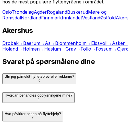
hos de mest populære flyttebyråene i området.
Oslo
Trøndelag
Agder
Rogaland
Buskerud
Møre og
Romsdal
Nordland
Finnmark
Innlandet
Vestland
Østfold
Aker
Akershus
Drobak
→
Baerum
→
As
→
Blommenholm
→
Eidsvoll
→
Asker
Holand
→
Holmen
→
Haslum
→
Grav
→
Follo
→
Fossum
→
Gjer
Svaret på spørsmålene dine
Blir jeg påmeldt nyhetsbrev eller reklame?
Hvordan behandles opplysningene mine?
Hva påvirker prisen på flyttehjelp?