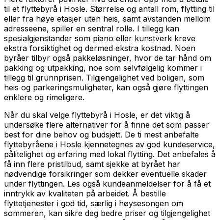
til et flyttebyrå i Hosle. Størrelse og antall rom, flytting til
eller fra høye etasjer uten heis, samt avstanden mellom
adresseene, spiller en sentral rolle. I tillegg kan
spesialgjenstander som piano eller kunstverk kreve
ekstra forsiktighet og dermed ekstra kostnad. Noen
byråer tilbyr også pakkeløsninger, hvor de tar hånd om
pakking og utpakking, noe som selvfølgelig kommer i
tillegg til grunnprisen. Tilgjengelighet ved boligen, som
heis og parkeringsmuligheter, kan også gjøre flyttingen
enklere og rimeligere.
Når du skal velge flyttebyrå i Hosle, er det viktig å
undersøke flere alternativer for å finne det som passer
best for dine behov og budsjett. De ti mest anbefalte
flyttebyråene i Hosle kjennetegnes av god kundeservice,
pålitelighet og erfaring med lokal flytting. Det anbefales å
få inn flere pristilbud, samt sjekke at byrået har
nødvendige forsikringer som dekker eventuelle skader
under flyttingen. Les også kundeanmeldelser for å få et
inntrykk av kvaliteten på arbeidet. Å bestille
flyttetjenester i god tid, særlig i høysesongen om
sommeren, kan sikre deg bedre priser og tilgjengelighet